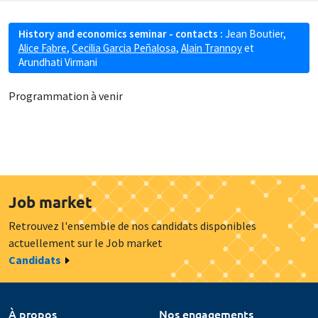
History and economics seminar - contacts :
Jean Boutier
,
Alice Fabre
,
Cecilia Garcia Peñalosa
,
Alain Trannoy
et
Arundhati Virmani
Programmation à venir
Job market
Retrouvez l'ensemble de nos candidats disponibles
actuellement sur le Job market
Candidats
À propos
Nos engagements