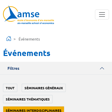
Aller au contenu principal
Événements
Événements
Filtres
TOUT
SÉMINAIRES GÉNÉRAUX
SÉMINAIRES THÉMATIQUES
SÉMINAIRES INTERDISCIPLINAIRES