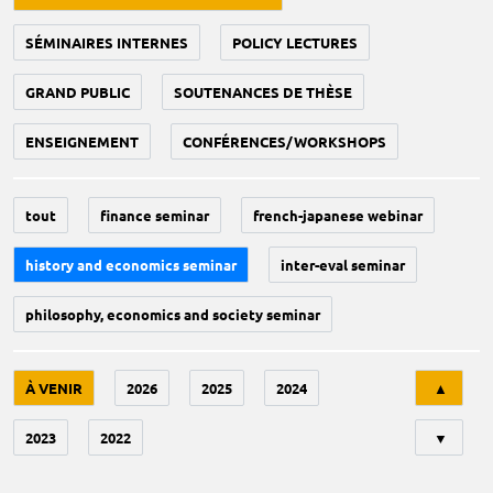
SÉMINAIRES INTERNES
POLICY LECTURES
GRAND PUBLIC
SOUTENANCES DE THÈSE
ENSEIGNEMENT
CONFÉRENCES/WORKSHOPS
tout
finance seminar
french-japanese webinar
history and economics seminar
inter-eval seminar
philosophy, economics and society seminar
Tri
À VENIR
2026
2025
2024
▲
2023
2022
▼