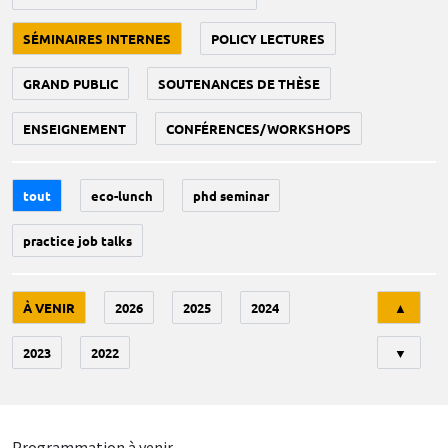
SÉMINAIRES INTERNES
POLICY LECTURES
GRAND PUBLIC
SOUTENANCES DE THÈSE
ENSEIGNEMENT
CONFÉRENCES/WORKSHOPS
tout
eco-lunch
phd seminar
practice job talks
Tri
À VENIR
2026
2025
2024
▲
2023
2022
▼
Programmation à venir