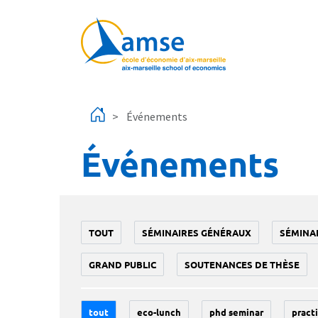
Aller au contenu principal
Événements
Événements
TOUT
SÉMINAIRES GÉNÉRAUX
SÉMINA
GRAND PUBLIC
SOUTENANCES DE THÈSE
tout
eco-lunch
phd seminar
practi