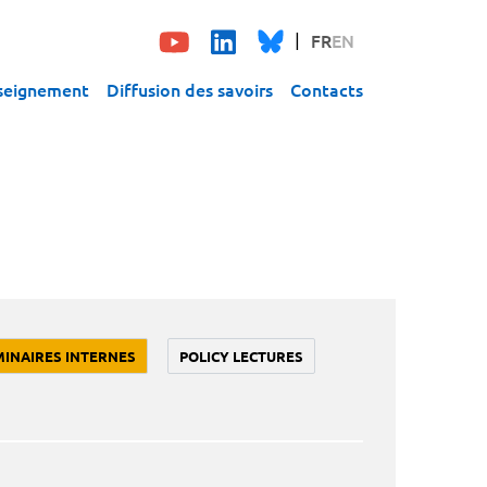
FR
EN
seignement
Diffusion des savoirs
Contacts
MINAIRES INTERNES
POLICY LECTURES