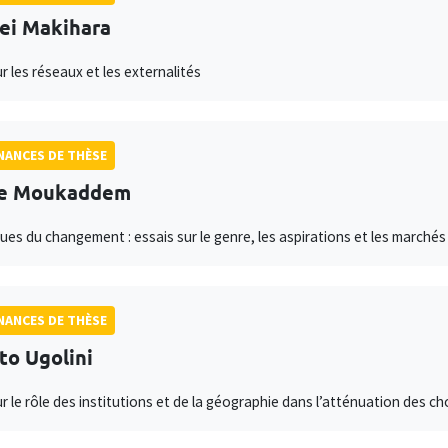
ei Makihara
r les réseaux et les externalités
ANCES DE THÈSE
ne Moukaddem
es du changement : essais sur le genre, les aspirations et les marché
ANCES DE THÈSE
to Ugolini
ur le rôle des institutions et de la géographie dans l’atténuation des c