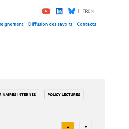
FR
EN
seignement
Diffusion des savoirs
Contacts
MINAIRES INTERNES
POLICY LECTURES
Tri
▲
▼