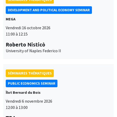
DEVELOPMENT AND POLITICAL ECONOMY SEMINAR
MEGA
Vendredi 16 octobre 2026
11:00 à 12:15
Roberto Nisticò
University of Naples Federico II
SÉMINAIRES THÉMATIQUES
PUBLIC ECONOMICS SEMINAR
Îlot Bernard du Bois
Vendredi 6 novembre 2026
12:00 à 13:00
Ce site utilise des cookies et des services tiers pour garantir son bon
TBA
Utilisation
fonctionnement, analyser la fréquentation du site et proposer des
contenus multimédias. Vous êtes libre d’accepter, de refuser ou de