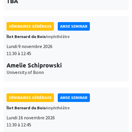
des
personnaliser l’utilisation de ces services. Votre choix pourra être
modifié à tout moment depuis le lien « Gestion des cookies »
données
SÉMINAIRES GÉNÉRAUX
AMSE SEMINAR
accessible en bas de page. Pour en savoir plus, consultez notre
personnelles
politique de confidentialité
.
Îlot Bernard du Bois
Amphithéâtre
et
Personnaliser
Refuser
Accepter
Lundi 9 novembre 2026
des
11:30 à 12:45
cookies
Amelie Schiprowski
University of Bonn
SÉMINAIRES GÉNÉRAUX
AMSE SEMINAR
Îlot Bernard du Bois
Amphithéâtre
Lundi 16 novembre 2026
11:30 à 12:45
Albretch Glitz