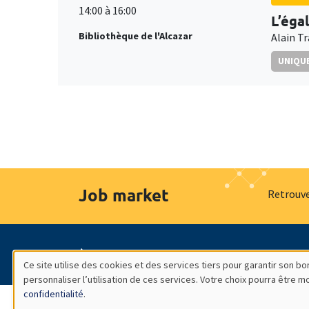
14:00 à 16:00
L’éga
Bibliothèque de l'Alcazar
Alain T
UNIQUE
Job market
Retrouve
À propos
Nos engagements
Hommage à
Ce site utilise des cookies et des services tiers pour garantir son 
personnaliser l’utilisation de ces services. Votre choix pourra être 
Utilisation
confidentialité
.