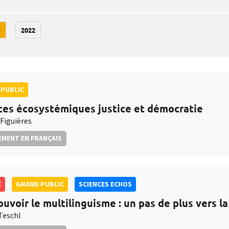
3
2022
PUBLIC
ces écosystémiques justice et démocratie
 Figuières
MENT EN FRANÇAIS
É
GRAND PUBLIC
SCIENCES ECHOS
uvoir le multilinguisme : un pas de plus vers la 
Teschl