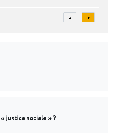
Tri
▲
▼
« justice sociale » ?