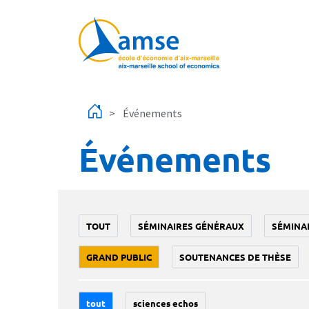
Aller au contenu principal
Événements
Événements
TOUT
SÉMINAIRES GÉNÉRAUX
SÉMINA
GRAND PUBLIC
SOUTENANCES DE THÈSE
tout
sciences echos