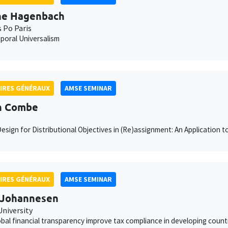
ne Hagenbach
s Po Paris
poral Universalism
IRES GÉNÉRAUX
AMSE SEMINAR
n Combe
esign for Distributional Objectives in (Re)assignment: An Application t
IRES GÉNÉRAUX
AMSE SEMINAR
 Johannesen
University
bal financial transparency improve tax compliance in developing count