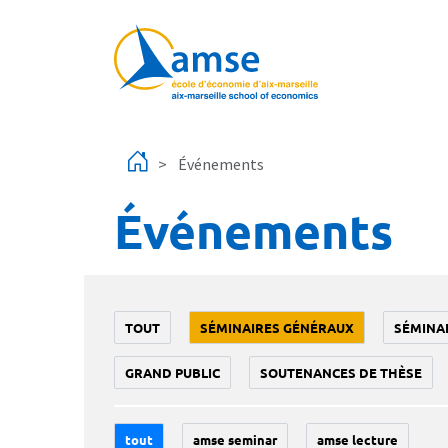
Aller au contenu principal
Événements
Événements
TOUT
SÉMINAIRES GÉNÉRAUX
SÉMINA
GRAND PUBLIC
SOUTENANCES DE THÈSE
tout
amse seminar
amse lecture