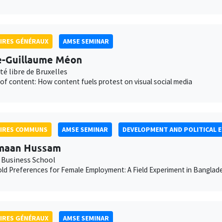
IRES GÉNÉRAUX
AMSE SEMINAR
e-Guillaume Méon
té libre de Bruxelles
of content: How content fuels protest on visual social media
AIRES COMMUNS
AMSE SEMINAR
DEVELOPMENT AND POLITICAL 
maan Hussam
 Business School
d Preferences for Female Employment: A Field Experiment in Banglad
IRES GÉNÉRAUX
AMSE SEMINAR