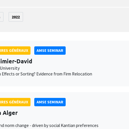
3
2022
IRES GÉNÉRAUX
AMSE SEMINAR
Nimier-David
University
 Effects or Sorting? Evidence from Firm Relocation
IRES GÉNÉRAUX
AMSE SEMINAR
a Alger
d norm change - driven by social Kantian preferences