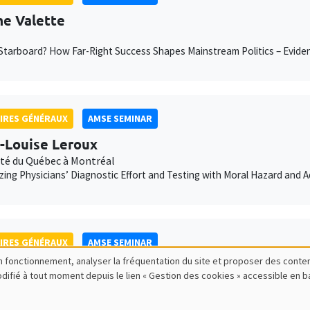
e Valette
Starboard? How Far-Right Success Shapes Mainstream Politics – Evide
IRES GÉNÉRAUX
AMSE SEMINAR
-Louise Leroux
ité du Québec à Montréal
izing Physicians’ Diagnostic Effort and Testing with Moral Hazard and 
IRES GÉNÉRAUX
AMSE SEMINAR
bon fonctionnement, analyser la fréquentation du site et proposer des conte
ana Pardelli
modifié à tout moment depuis le lien « Gestion des cookies » accessible en 
 Dhabi
ty Booms, Party Busts: Economic Shocks and Elite Fragmentation