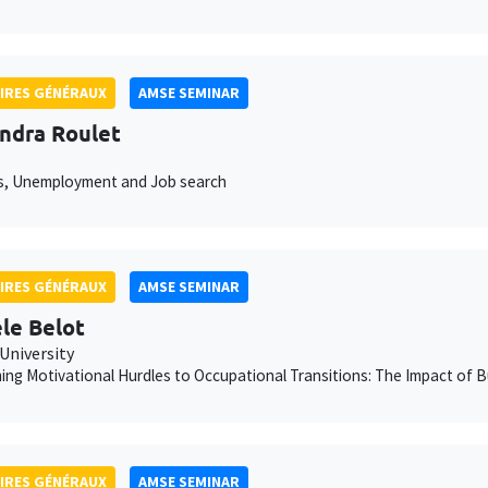
IRES GÉNÉRAUX
AMSE SEMINAR
ndra Roulet
lls, Unemployment and Job search
IRES GÉNÉRAUX
AMSE SEMINAR
le Belot
University
ng Motivational Hurdles to Occupational Transitions: The Impact of 
IRES GÉNÉRAUX
AMSE SEMINAR