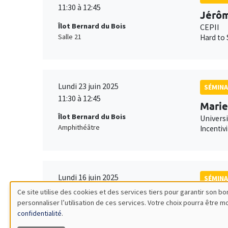
11:30 à 12:45
Jérôm
Îlot Bernard du Bois
CEPII
Salle 21
Hard to 
Lundi 23 juin 2025
SÉMINA
11:30 à 12:45
Marie
Îlot Bernard du Bois
Univers
Amphithéâtre
Incentiv
Lundi 16 juin 2025
SÉMINA
11:30 à 12:45
Ce site utilise des cookies et des services tiers pour garantir son 
Giuli
personnaliser l’utilisation de ces services. Votre choix pourra être 
Utilisation
Îlot Bernard du Bois
NYU Abu
confidentialité
.
Amphithéâtre
Commodi