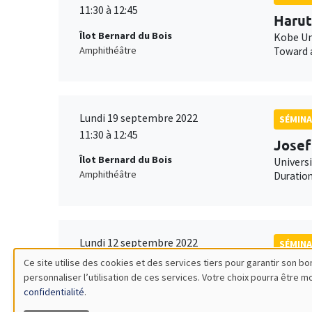
11:30 à 12:45
Harut
Îlot Bernard du Bois
Kobe Uni
Amphithéâtre
Toward a
Lundi 19 septembre 2022
SÉMINA
11:30 à 12:45
Josef
Îlot Bernard du Bois
Universi
Amphithéâtre
Duration
Lundi 12 septembre 2022
SÉMINA
11:30 à 12:45
Ce site utilise des cookies et des services tiers pour garantir son 
Fanny
personnaliser l’utilisation de ces services. Votre choix pourra être 
Utilisation
Îlot Bernard du Bois
PSE, vi
confidentialité
.
Amphithéâtre
Bad’ oil