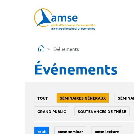
Aller au contenu principal
Événements
Événements
TOUT
SÉMINAIRES GÉNÉRAUX
SÉMINA
GRAND PUBLIC
SOUTENANCES DE THÈSE
tout
amse seminar
amse lecture