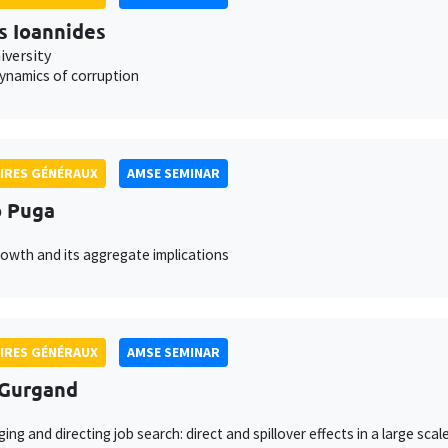
s Ioannides
iversity
ynamics of corruption
IRES GÉNÉRAUX
AMSE SEMINAR
 Puga
owth and its aggregate implications
IRES GÉNÉRAUX
AMSE SEMINAR
 Gurgand
ing and directing job search: direct and spillover effects in a large sca