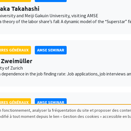
aka Takahashi
versity and Meiji Gakuin University, visiting AMSE
 theory of the labor share’s fall: A dynamic model of the “Superstar” f
IRES GÉNÉRAUX
AMSE SEMINAR
 Zweimüller
ty of Zurich
 dependence in the job finding rate: Job applications, job interviews an
IRES GÉNÉRAUX
AMSE SEMINAR
bon fonctionnement, analyser la fréquentation du site et proposer des conte
 Henriet
modifié à tout moment depuis le lien « Gestion des cookies » accessible en 
siting AMSE
, ’worse’ oil and carbon misallocation