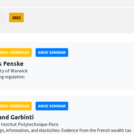
3
2022
IRES GÉNÉRAUX
AMSE SEMINAR
s Fenske
ity of Warwick
ng regulation
IRES GÉNÉRAUX
AMSE SEMINAR
and Garbinti
 Institut Polytechnique Paris
gn, information, and elasticities: Evidence from the French wealth tax