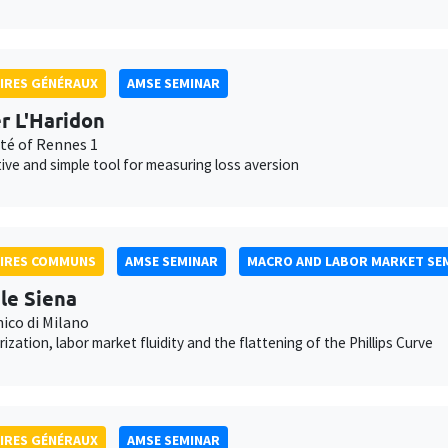
IRES GÉNÉRAUX
AMSE SEMINAR
er L'Haridon
ité of Rennes 1
tive and simple tool for measuring loss aversion
AIRES COMMUNS
AMSE SEMINAR
MACRO AND LABOR MARKET SE
le Siena
ico di Milano
ization, labor market fluidity and the flattening of the Phillips Curve
IRES GÉNÉRAUX
AMSE SEMINAR