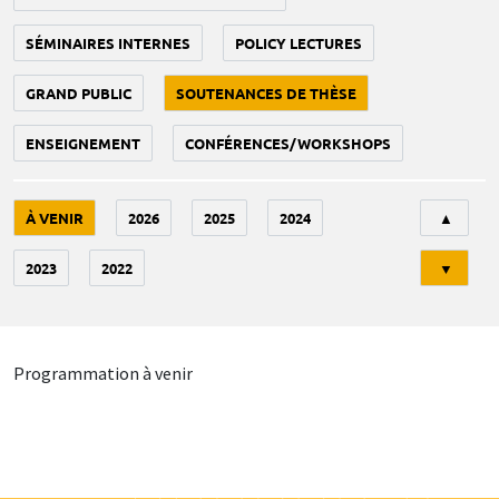
SÉMINAIRES INTERNES
POLICY LECTURES
GRAND PUBLIC
SOUTENANCES DE THÈSE
ENSEIGNEMENT
CONFÉRENCES/WORKSHOPS
Tri
À VENIR
2026
2025
2024
▲
2023
2022
▼
Programmation à venir