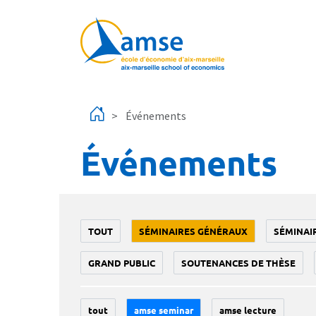
Aller au contenu principal
Événements
Événements
TOUT
SÉMINAIRES GÉNÉRAUX
SÉMINAI
GRAND PUBLIC
SOUTENANCES DE THÈSE
tout
amse seminar
amse lecture