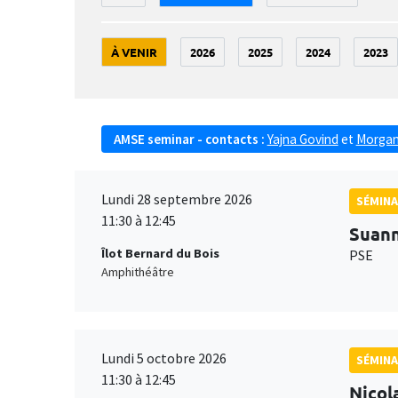
À VENIR
2026
2025
2024
2023
AMSE seminar - contacts :
Yajna Govind
et
Morgan
Lundi 28 septembre 2026
SÉMINA
11:30 à 12:45
Suan
Îlot Bernard du Bois
PSE
Amphithéâtre
Lundi 5 octobre 2026
SÉMINA
11:30 à 12:45
Nicol