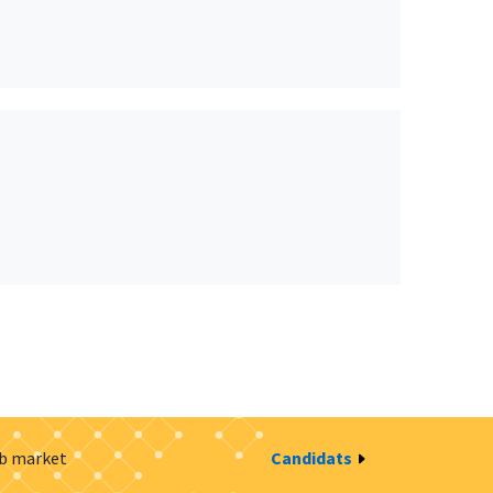
ob market
Candidats