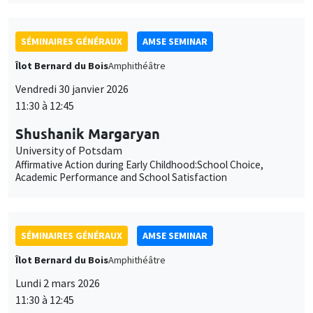
11:30 à 12:45
Shushanik Margaryan
University of Potsdam
Affirmative Action during Early Childhood:School Choice,
Academic Performance and School Satisfaction
SÉMINAIRES GÉNÉRAUX
AMSE SEMINAR
Îlot Bernard du Bois
Amphithéâtre
Lundi 2 mars 2026
11:30 à 12:45
François Salanié
TSE
Robustness to Undercutting and Competitive Outcomes