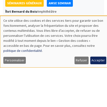
University of Edinburgh
Feeding the Gap: Tracking Gender Differentiation Through
Food Consumption
SÉMINAIRES GÉNÉRAUX
AMSE SEMINAR
Îlot Bernard du Bois
Amphithéâtre
Lundi 8 juin 2026
11:30 à 12:45
Thierry Verdier
PSE
A Political Economy Approach to State Religion and Holy Wars
Load More