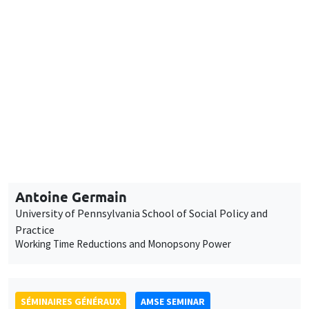
SÉMINAIRES GÉNÉRAUX
AMSE SEMINAR
Îlot Bernard du Bois
Salle 21
Mardi 13 janvier 2026
11:30 à 12:45
Antoine Germain
University of Pennsylvania School of Social Policy and
Practice
Working Time Reductions and Monopsony Power
SÉMINAIRES GÉNÉRAUX
AMSE SEMINAR
Îlot Bernard du Bois
Amphithéâtre
Vendredi 16 janvier 2026
11:30 à 12:45
Elliot Motte
Universitat Pompeu Fabra