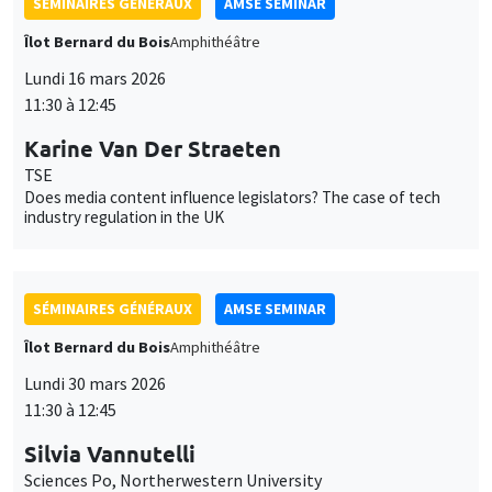
des
TSE
Does media content influence legislators? The case of tech
cookies
industry regulation in the UK
SÉMINAIRES GÉNÉRAUX
AMSE SEMINAR
Îlot Bernard du Bois
Amphithéâtre
Lundi 30 mars 2026
11:30 à 12:45
Silvia Vannutelli
Sciences Po, Northerwestern University
The value of information for regulatory enforcement
SÉMINAIRES GÉNÉRAUX
AMSE SEMINAR
Îlot Bernard du Bois
Amphithéâtre