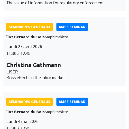
Lundi 27 avril 2026
11:30 à 12:45
Christina Gathmann
LISER
Boss effects in the labor market
SÉMINAIRES GÉNÉRAUX
AMSE SEMINAR
Îlot Bernard du Bois
Amphithéâtre
Lundi 4 mai 2026
11:30 à 12:45
Bram De Rock
Université libre de Bruxelles, KU Leuven
Spouses with benefits: on match quality and consumption
inside households