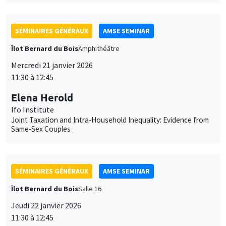
11:30 à 12:45
Elena Herold
Ifo Institute
Joint Taxation and Intra-Household Inequality: Evidence from
Same-Sex Couples
SÉMINAIRES GÉNÉRAUX
AMSE SEMINAR
Îlot Bernard du Bois
Salle 16
Jeudi 22 janvier 2026
11:30 à 12:45
Pierre-Loup Beauregard
Vancouver School of Economics, University of British
Columbia
It's About Time: Social Housing, Parental Labour Supply, and
Long-term Child Outcomes