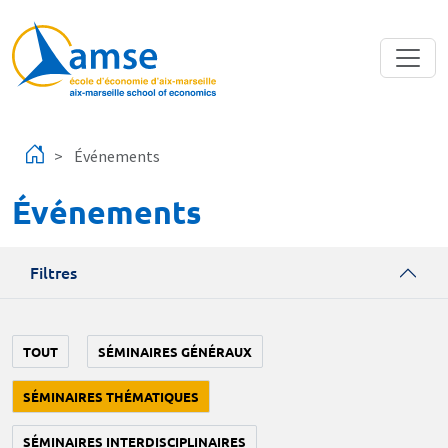
Aller au contenu principal
Événements
Événements
Filtres
TOUT
SÉMINAIRES GÉNÉRAUX
SÉMINAIRES THÉMATIQUES
SÉMINAIRES INTERDISCIPLINAIRES