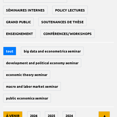
SÉMINAIRES INTERNES
POLICY LECTURES
GRAND PUBLIC
SOUTENANCES DE THÈSE
ENSEIGNEMENT
CONFÉRENCES/WORKSHOPS
tout
big data and econometrics seminar
development and political economy seminar
economic theory seminar
macro and labor market seminar
public economics seminar
Tri
À VENIR
2026
2025
2024
▲