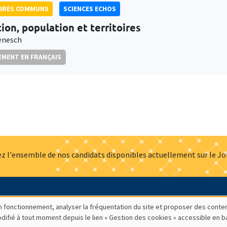
AIRES COMMUNS
SCIENCES ECHOS
tion, population et territoires
ienesch
MENT EN FRANÇAIS
z l'ensemble de nos candidats disponibles actuellement sur le J
Actualités
Offres d'emploi
Presse
Mentions légales
G
bon fonctionnement, analyser la fréquentation du site et proposer des conte
modifié à tout moment depuis le lien « Gestion des cookies » accessible en 