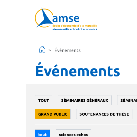
Aller au contenu principal
Événements
Événements
TOUT
SÉMINAIRES GÉNÉRAUX
SÉMINA
GRAND PUBLIC
SOUTENANCES DE THÈSE
tout
sciences echos