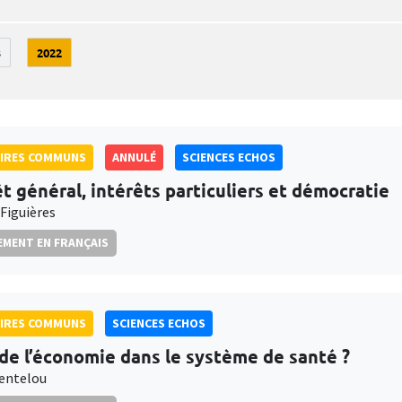
3
2022
AIRES COMMUNS
ANNULÉ
SCIENCES ECHOS
êt général, intérêts particuliers et démocratie
 Figuières
MENT EN FRANÇAIS
AIRES COMMUNS
SCIENCES ECHOS
 de l’économie dans le système de santé ?
entelou