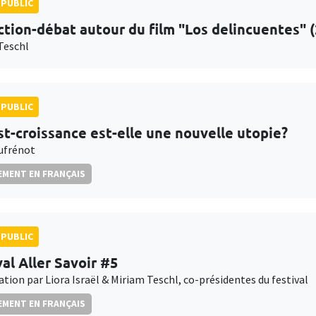
PUBLIC
ction-débat autour du film "Los delincuentes" 
Teschl
PUBLIC
st-croissance est-elle une nouvelle utopie?
Dufrénot
MENT EN FRANÇAIS
PUBLIC
val Aller Savoir #5
tion par Liora Israël & Miriam Teschl, co-présidentes du festival
MENT EN FRANÇAIS