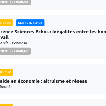
MENT EN FRANÇAIS
PUBLIC
SCIENCES ECHOS
rence Sciences Echos : Inégalités entre les h
vail
García – Peñalosa
MENT EN FRANÇAIS
PUBLIC
raide en économie : altruisme et réseau
Bourlès