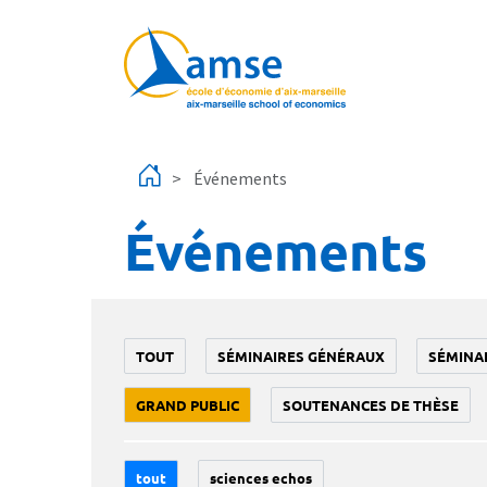
Aller au contenu principal
Événements
Événements
TOUT
SÉMINAIRES GÉNÉRAUX
SÉMINA
GRAND PUBLIC
SOUTENANCES DE THÈSE
tout
sciences echos