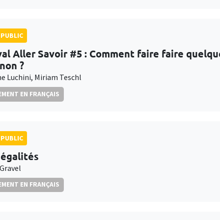
PUBLIC
val Aller Savoir #5 : Comment faire faire quelqu
inon ?
e Luchini, Miriam Teschl
MENT EN FRANÇAIS
PUBLIC
négalités
 Gravel
MENT EN FRANÇAIS