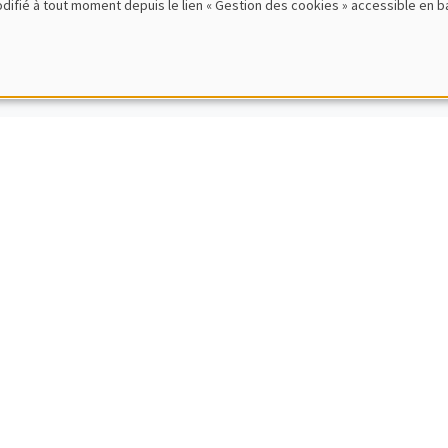
modifié à tout moment depuis le lien « Gestion des cookies » accessible en 
rence Sciences Echos : Progrès technique et int
oucekkine
MENT EN FRANÇAIS
PUBLIC
s particulier et ancien du débat entre impôt et
 Gentier
MENT EN FRANÇAIS
PUBLIC
SCIENCES ECHOS
rence Sciences Echos : Les crises économiques
oilly