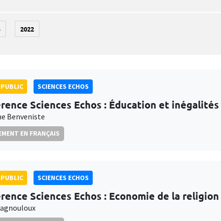
3
2022
PUBLIC
SCIENCES ECHOS
rence Sciences Echos : Éducation et inégalités
e Benveniste
MENT EN FRANÇAIS
PUBLIC
SCIENCES ECHOS
rence Sciences Echos : Economie de la religion
Magnouloux