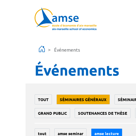
Aller au contenu principal
Événements
Événements
TOUT
SÉMINAIRES GÉNÉRAUX
SÉMINAI
GRAND PUBLIC
SOUTENANCES DE THÈSE
tout
amse seminar
amse lecture