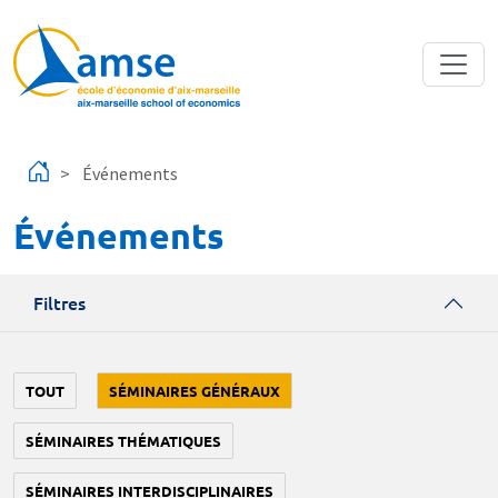
Aller au contenu principal
Événements
Événements
Filtres
TOUT
SÉMINAIRES GÉNÉRAUX
SÉMINAIRES THÉMATIQUES
SÉMINAIRES INTERDISCIPLINAIRES