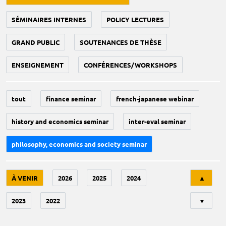
SÉMINAIRES INTERNES
POLICY LECTURES
GRAND PUBLIC
SOUTENANCES DE THÈSE
ENSEIGNEMENT
CONFÉRENCES/WORKSHOPS
tout
finance seminar
french-japanese webinar
history and economics seminar
inter-eval seminar
philosophy, economics and society seminar
Tri
À VENIR
2026
2025
2024
▲
2023
2022
▼