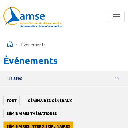
Aller au contenu principal
Événements
Événements
Filtres
TOUT
SÉMINAIRES GÉNÉRAUX
SÉMINAIRES THÉMATIQUES
SÉMINAIRES INTERDISCIPLINAIRES