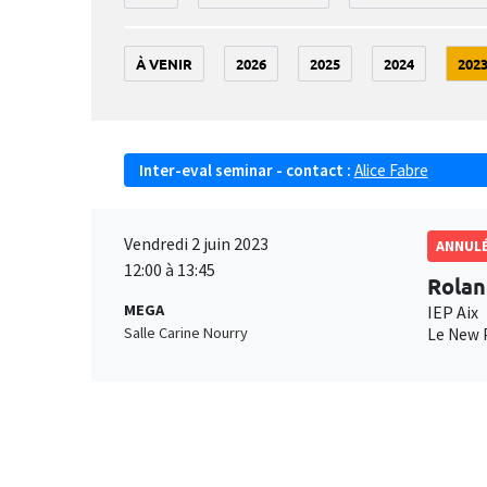
À VENIR
2026
2025
2024
202
Inter-eval seminar - contact :
Alice Fabre
Vendredi 2 juin 2023
ANNUL
12:00 à 13:45
Rolan
MEGA
IEP Aix
Salle Carine Nourry
Le New P