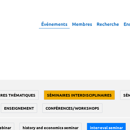
Événements
Membres
Recherche
En
IRES THÉMATIQUES
SÉMINAIRES INTERDISCIPLINAIRES
SÉ
ENSEIGNEMENT
CONFÉRENCES/WORKSHOPS
ebinar
history and economics seminar
inter-eval seminar