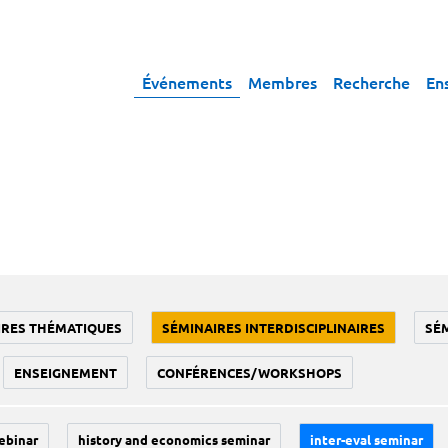
Événements
Membres
Recherche
En
IRES THÉMATIQUES
SÉMINAIRES INTERDISCIPLINAIRES
SÉ
ENSEIGNEMENT
CONFÉRENCES/WORKSHOPS
ebinar
history and economics seminar
inter-eval seminar