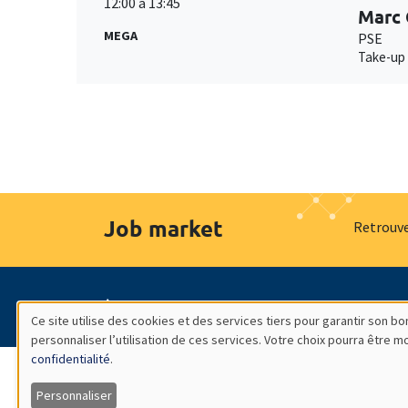
12:00 à 13:45
Marc
MEGA
PSE
Take-up 
Job market
Retrouve
À propos
Nos engagements
Hommage à
Ce site utilise des cookies et des services tiers pour garantir son 
personnaliser l’utilisation de ces services. Votre choix pourra être 
Utilisation
confidentialité
.
des
Personnaliser