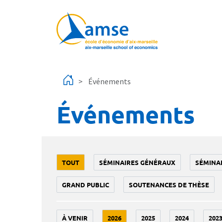
Aller au contenu principal
Événements
Événements
TOUT
SÉMINAIRES GÉNÉRAUX
SÉMINA
GRAND PUBLIC
SOUTENANCES DE THÈSE
À VENIR
2026
2025
2024
202