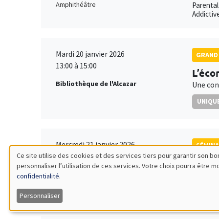
Amphithéâtre
Parental
Addictiv
Mardi 20 janvier 2026
GRAND 
13:00 à 15:00
L’éco
Bibliothèque de l'Alcazar
Une con
UNIQUE
Mercredi 21 janvier 2026
SÉMINA
Ce site utilise des cookies et des services tiers pour garantir son 
11:30 à 12:45
Elena
personnaliser l’utilisation de ces services. Votre choix pourra être 
Utilisation
Îlot Bernard du Bois
Ifo Inst
confidentialité
.
Amphithéâtre
Joint Ta
des
Personnaliser