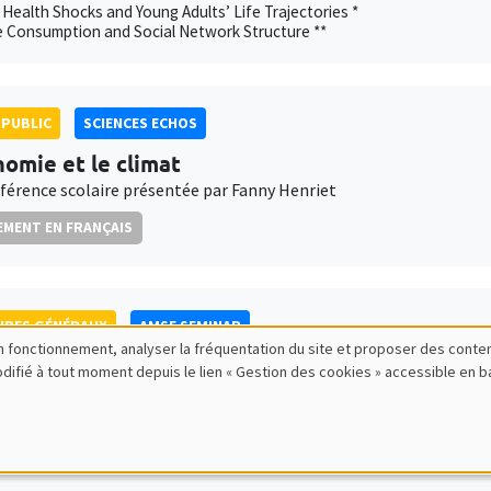
 Health Shocks and Young Adults’ Life Trajectories *
e Consumption and Social Network Structure **
PUBLIC
SCIENCES ECHOS
nomie et le climat
férence scolaire présentée par Fanny Henriet
MENT EN FRANÇAIS
IRES GÉNÉRAUX
AMSE SEMINAR
bon fonctionnement, analyser la fréquentation du site et proposer des conte
 Herold
modifié à tout moment depuis le lien « Gestion des cookies » accessible en 
itute
xation and Intra-Household Inequality: Evidence from Same-Sex Coupl