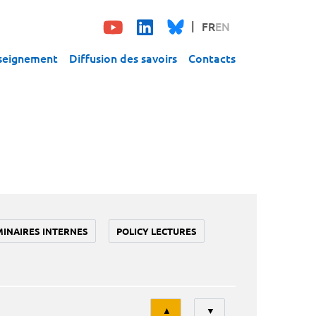
FR
EN
seignement
Diffusion des savoirs
Contacts
MINAIRES INTERNES
POLICY LECTURES
Tri
▲
▼