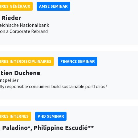
IRES GÉNÉRAUX
AMSE SEMINAR
n Rieder
eichische Nationalbank
 on a Corporate Rebrand
IRES INTERDISCIPLINAIRES
FINANCE SEMINAR
tien Duchene
tpellier
lly responsible consumers build sustainable portfolios?
IRES INTERNES
PHD SEMINAR
Paladino*, Philippine Escudié**