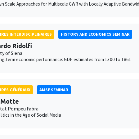
 Scale Approaches for Multiscale GWR with Locally Adaptive Bandwi
IRES INTERDISCIPLINAIRES
HISTORY AND ECONOMICS SEMINAR
rdo Ridolfi
ty of Siena
long‐term economic performance: GDP estimates from 1300 to 1861
IRES GÉNÉRAUX
AMSE SEMINAR
t Motte
itat Pompeu Fabra
litics in the Age of Social Media