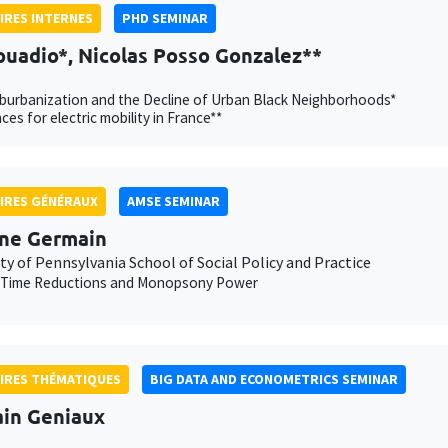
IRES INTERNES
PHD SEMINAR
ouadio*, Nicolas Posso Gonzalez**
burbanization and the Decline of Urban Black Neighborhoods*
ces for electric mobility in France**
IRES GÉNÉRAUX
AMSE SEMINAR
ne Germain
ty of Pennsylvania School of Social Policy and Practice
 Time Reductions and Monopsony Power
IRES THÉMATIQUES
BIG DATA AND ECONOMETRICS SEMINAR
ain Geniaux