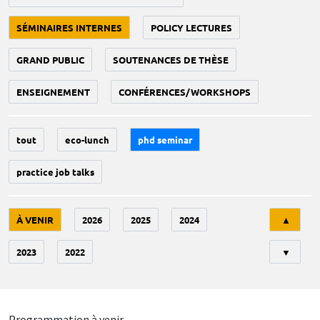
SÉMINAIRES INTERNES
POLICY LECTURES
GRAND PUBLIC
SOUTENANCES DE THÈSE
ENSEIGNEMENT
CONFÉRENCES/WORKSHOPS
tout
eco-lunch
phd seminar
practice job talks
Tri
À VENIR
2026
2025
2024
▲
2023
2022
▼
Programmation à venir