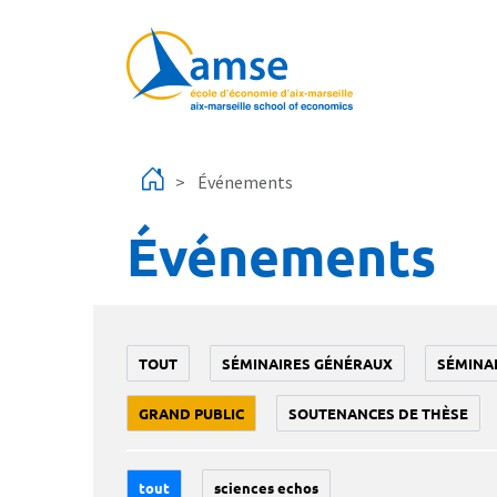
Aller au contenu principal
Événements
Événements
TOUT
SÉMINAIRES GÉNÉRAUX
SÉMINA
GRAND PUBLIC
SOUTENANCES DE THÈSE
tout
sciences echos