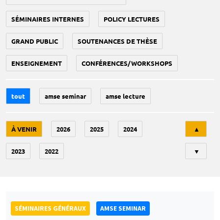
SÉMINAIRES INTERNES
POLICY LECTURES
GRAND PUBLIC
SOUTENANCES DE THÈSE
ENSEIGNEMENT
CONFÉRENCES/WORKSHOPS
tout
amse seminar
amse lecture
Tri
À VENIR
2026
2025
2024
▲
2023
2022
▼
SÉMINAIRES GÉNÉRAUX
AMSE SEMINAR