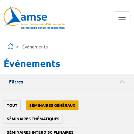
Aller au contenu principal
Événements
Événements
Filtres
TOUT
SÉMINAIRES GÉNÉRAUX
SÉMINAIRES THÉMATIQUES
SÉMINAIRES INTERDISCIPLINAIRES