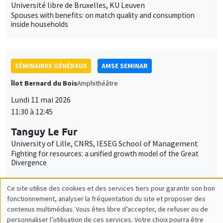
Lundi 11 mai 2026
11:30 à 12:45
Tanguy Le Fur
University of Lille, CNRS, IESEG School of Management
Fighting for resources: a unified growth model of the Great
Divergence
SÉMINAIRES GÉNÉRAUX
AMSE SEMINAR
Îlot Bernard du Bois
Amphithéâtre
Lundi 1 juin 2026
11:30 à 12:45
Eve Colson-Sihra
University of Edinburgh
Feeding the Gap: Tracking Gender Differentiation Through
Food Consumption