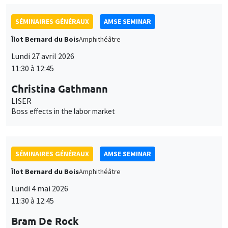
Christina Gathmann
LISER
Boss effects in the labor market
SÉMINAIRES GÉNÉRAUX
AMSE SEMINAR
Îlot Bernard du Bois
Amphithéâtre
Lundi 4 mai 2026
11:30 à 12:45
Bram De Rock
Université libre de Bruxelles, KU Leuven
Spouses with benefits: on match quality and consumption
inside households
SÉMINAIRES GÉNÉRAUX
AMSE SEMINAR
Îlot Bernard du Bois
Amphithéâtre