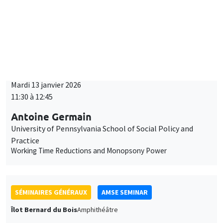
Mardi 13 janvier 2026
11:30 à 12:45
Antoine Germain
University of Pennsylvania School of Social Policy and
Practice
Working Time Reductions and Monopsony Power
SÉMINAIRES GÉNÉRAUX
AMSE SEMINAR
Îlot Bernard du Bois
Amphithéâtre
Vendredi 16 janvier 2026
11:30 à 12:45
Elliot Motte
Universitat Pompeu Fabra
Insult Politics in the Age of Social Media