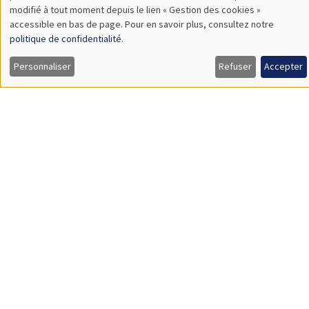
SÉMINAIRES GÉNÉRAUX
AMSE SEMINAR
Îlot Bernard du Bois
Amphithéâtre
Lundi 8 juin 2026
11:30 à 12:45
Thierry Verdier
PSE
A Political Economy Approach to State Religion and Holy Wars
Load More
Job market