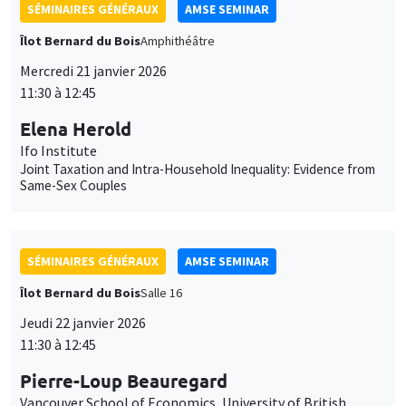
Joint Taxation and Intra-Household Inequality: Evidence from
Same-Sex Couples
SÉMINAIRES GÉNÉRAUX
AMSE SEMINAR
Îlot Bernard du Bois
Salle 16
Jeudi 22 janvier 2026
11:30 à 12:45
Pierre-Loup Beauregard
Vancouver School of Economics, University of British
Columbia
It's About Time: Social Housing, Parental Labour Supply, and
Long-term Child Outcomes
SÉMINAIRES GÉNÉRAUX
AMSE SEMINAR