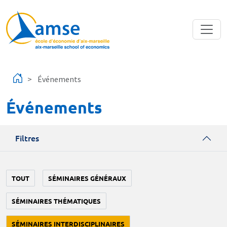
Aller au contenu principal
Événements
Événements
Filtres
TOUT
SÉMINAIRES GÉNÉRAUX
SÉMINAIRES THÉMATIQUES
SÉMINAIRES INTERDISCIPLINAIRES