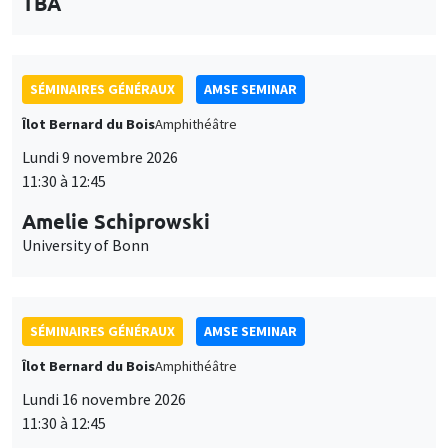
des
personnaliser l’utilisation de ces services. Votre choix pourra être
modifié à tout moment depuis le lien « Gestion des cookies »
données
SÉMINAIRES GÉNÉRAUX
AMSE SEMINAR
accessible en bas de page. Pour en savoir plus, consultez notre
personnelles
politique de confidentialité
.
Îlot Bernard du Bois
Amphithéâtre
et
Personnaliser
Refuser
Accepter
Lundi 9 novembre 2026
des
11:30 à 12:45
cookies
Amelie Schiprowski
University of Bonn
SÉMINAIRES GÉNÉRAUX
AMSE SEMINAR
Îlot Bernard du Bois
Amphithéâtre
Lundi 16 novembre 2026
11:30 à 12:45
Albretch Glitz