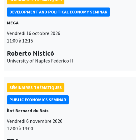
DEVELOPMENT AND POLITICAL ECONOMY SEMINAR
MEGA
Vendredi 16 octobre 2026
11:00 à 12:15
Roberto Nisticò
University of Naples Federico II
SÉMINAIRES THÉMATIQUES
PUBLIC ECONOMICS SEMINAR
Îlot Bernard du Bois
Vendredi 6 novembre 2026
12:00 à 13:00
Ce site utilise des cookies et des services tiers pour garantir son bon
TBA
Utilisation
fonctionnement, analyser la fréquentation du site et proposer des
contenus multimédias. Vous êtes libre d’accepter, de refuser ou de