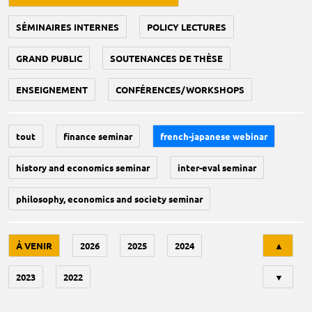
SÉMINAIRES INTERNES
POLICY LECTURES
GRAND PUBLIC
SOUTENANCES DE THÈSE
ENSEIGNEMENT
CONFÉRENCES/WORKSHOPS
tout
finance seminar
french-japanese webinar
history and economics seminar
inter-eval seminar
philosophy, economics and society seminar
Tri
À VENIR
2026
2025
2024
▲
2023
2022
▼