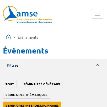
Aller au contenu principal
Événements
Événements
Filtres
TOUT
SÉMINAIRES GÉNÉRAUX
SÉMINAIRES THÉMATIQUES
SÉMINAIRES INTERDISCIPLINAIRES