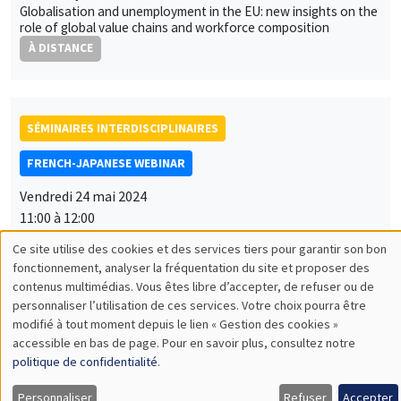
Globalisation and unemployment in the EU: new insights on the
role of global value chains and workforce composition
À DISTANCE
SÉMINAIRES INTERDISCIPLINAIRES
FRENCH-JAPANESE WEBINAR
Vendredi 24 mai 2024
11:00 à 12:00
Yuki Masujima
Deloitte Tohmatsu Financial Advisory LLC
Drivers of Post-Pandemic Currency Movement: Recurring
Impacts of Sovereign Risks and Oil Prices
À DISTANCE