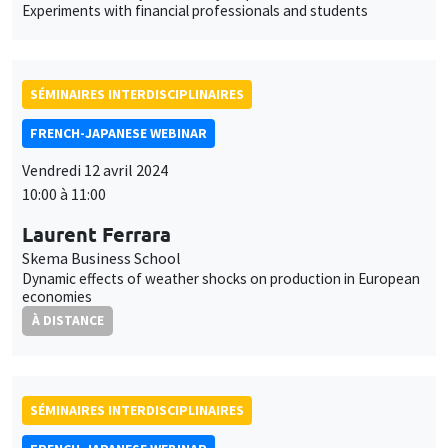
Experiments with financial professionals and students
SÉMINAIRES INTERDISCIPLINAIRES
FRENCH-JAPANESE WEBINAR
Vendredi 12 avril 2024
Ce site utilise des cookies et des services tiers pour garantir son bon
Utilisation
10:00 à 11:00
fonctionnement, analyser la fréquentation du site et proposer des
contenus multimédias. Vous êtes libre d’accepter, de refuser ou de
des
Laurent Ferrara
personnaliser l’utilisation de ces services. Votre choix pourra être
modifié à tout moment depuis le lien « Gestion des cookies »
Skema Business School
données
accessible en bas de page. Pour en savoir plus, consultez notre
Dynamic effects of weather shocks on production in European
personnelles
economies
politique de confidentialité
.
À DISTANCE
et
Personnaliser
Refuser
Accepter
des
cookies
SÉMINAIRES INTERDISCIPLINAIRES