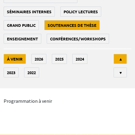
SÉMINAIRES INTERNES
POLICY LECTURES
GRAND PUBLIC
SOUTENANCES DE THÈSE
ENSEIGNEMENT
CONFÉRENCES/WORKSHOPS
Tri
À VENIR
2026
2025
2024
▲
2023
2022
▼
Programmation à venir