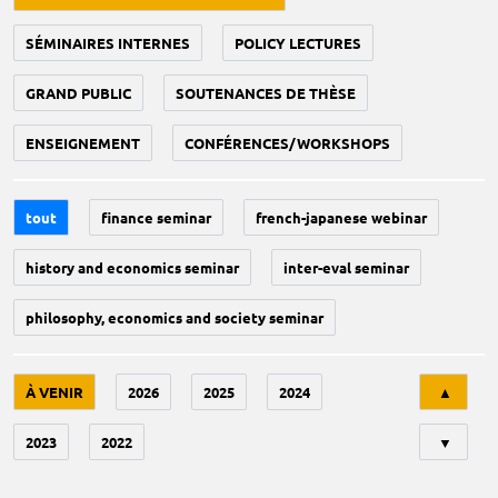
SÉMINAIRES INTERNES
POLICY LECTURES
GRAND PUBLIC
SOUTENANCES DE THÈSE
ENSEIGNEMENT
CONFÉRENCES/WORKSHOPS
tout
finance seminar
french-japanese webinar
history and economics seminar
inter-eval seminar
philosophy, economics and society seminar
Tri
À VENIR
2026
2025
2024
▲
2023
2022
▼