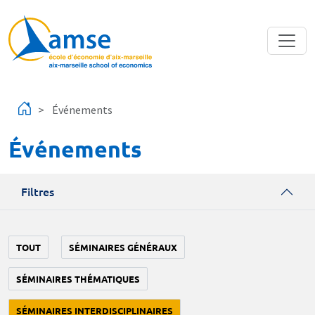
Aller au contenu principal
Événements
Événements
Filtres
TOUT
SÉMINAIRES GÉNÉRAUX
SÉMINAIRES THÉMATIQUES
SÉMINAIRES INTERDISCIPLINAIRES