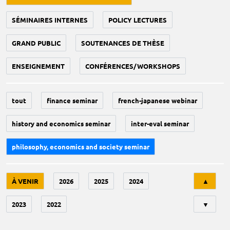
SÉMINAIRES INTERNES
POLICY LECTURES
GRAND PUBLIC
SOUTENANCES DE THÈSE
ENSEIGNEMENT
CONFÉRENCES/WORKSHOPS
tout
finance seminar
french-japanese webinar
history and economics seminar
inter-eval seminar
philosophy, economics and society seminar
Tri
À VENIR
2026
2025
2024
▲
2023
2022
▼