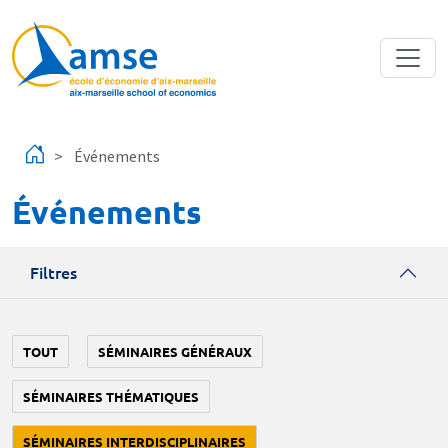
Aller au contenu principal
Événements
Événements
Filtres
TOUT
SÉMINAIRES GÉNÉRAUX
SÉMINAIRES THÉMATIQUES
SÉMINAIRES INTERDISCIPLINAIRES