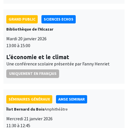
L’économie et le climat
Une conférence scolaire présentée par Fanny Henriet
UNIQUEMENT EN FRANÇAIS
SÉMINAIRES GÉNÉRAUX
AMSE SEMINAR
Îlot Bernard du Bois
Amphithéâtre
Mercredi 21 janvier 2026
11:30 à 12:45
Elena Herold
Ifo Institute
Joint Taxation and Intra-Household Inequality: Evidence from
Same-Sex Couples
SÉMINAIRES GÉNÉRAUX
AMSE SEMINAR