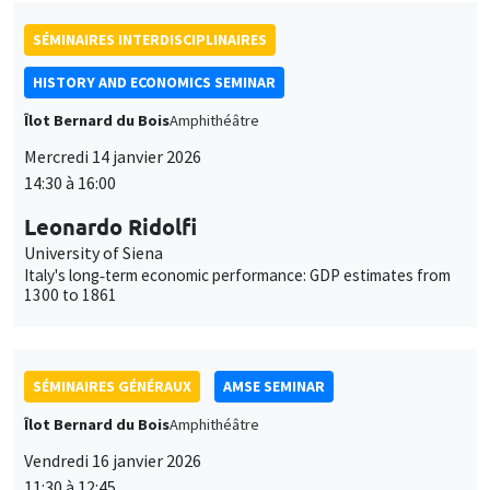
Leonardo Ridolfi
University of Siena
Italy's long‐term economic performance: GDP estimates from
1300 to 1861
SÉMINAIRES GÉNÉRAUX
AMSE SEMINAR
Îlot Bernard du Bois
Amphithéâtre
Vendredi 16 janvier 2026
11:30 à 12:45
Elliot Motte
Universitat Pompeu Fabra
Insult Politics in the Age of Social Media
SÉMINAIRES GÉNÉRAUX
AMSE SEMINAR