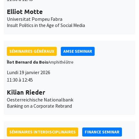
Îlot Bernard du Bois
Amphithéâtre
Lundi 19 janvier 2026
11:30 à 12:45
Kilian Rieder
Oesterreichische Nationalbank
Banking on a Corporate Rebrand
SÉMINAIRES INTERDISCIPLINAIRES
FINANCE SEMINAR
MEGA
Salle de réunion 236 Cézanne
Mardi 20 janvier 2026
10:30 à 12:00
Sébastien Duchene
MBS Montpellier
Do socially responsible consumers build sustainable portfolios?