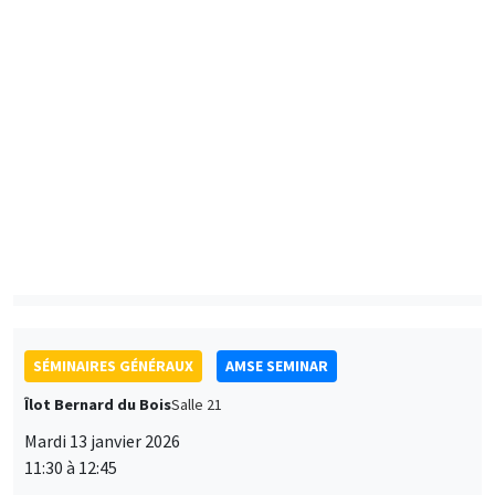
AMSE
Black Suburbanization and the Decline of Urban Black
Neighborhoods*
Preferences for electric mobility in France**
SÉMINAIRES GÉNÉRAUX
AMSE SEMINAR
Îlot Bernard du Bois
Salle 21
Mardi 13 janvier 2026
11:30 à 12:45
Antoine Germain
University of Pennsylvania School of Social Policy and
Practice
Working Time Reductions and Monopsony Power
SÉMINAIRES THÉMATIQUES