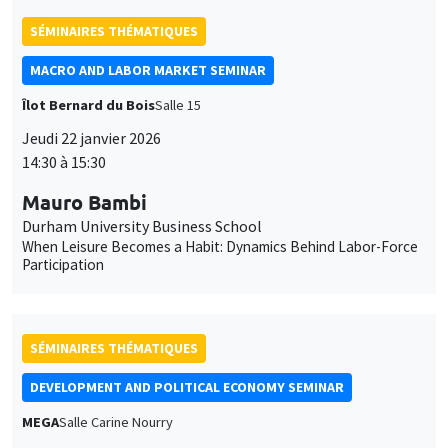
Mauro Bambi
des
Durham University Business School
cookies
When Leisure Becomes a Habit: Dynamics Behind Labor-Force
Participation
SÉMINAIRES THÉMATIQUES
DEVELOPMENT AND POLITICAL ECONOMY SEMINAR
MEGA
Salle Carine Nourry
Vendredi 23 janvier 2026
11:00 à 12:15
Jack Willis
Columbia University
Copays, Selection, and Impact: Experimental Evidence on
Health Insurance in Uganda