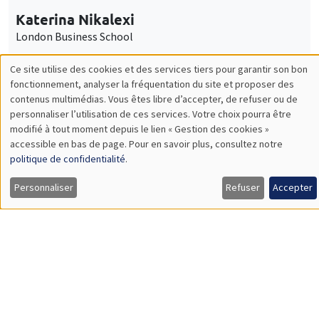
Mercredi 28 janvier 2026
11:30 à 12:45
Carolina Kansikas
University of Warwick
ENSEIGNEMENT
Éco-campus La Pauliane
Amphi 3
Mercredi 28 janvier 2026, 17:00
Table ronde "Risques climatiques : un
nouveau risque financier systémique"
Load More