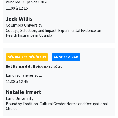
SÉMINAIRES GÉNÉRAUX
AMSE SEMINAR
Îlot Bernard du Bois
Amphithéâtre
Lundi 26 janvier 2026
11:30 à 12:45
Natalie Irmert
Lund University
Bound by Tradition: Cultural Gender Norms and Occupational
Choice
SÉMINAIRES INTERNES
PHD SEMINAR
MEGA
Salle Carine Nourry
Mardi 27 janvier 2026
11:00 à 12:30
Edem Egnikpo*, Valentin Burban**