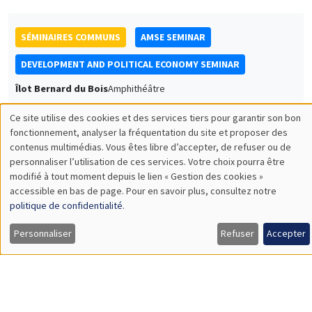
SÉMINAIRES COMMUNS
AMSE SEMINAR
DEVELOPMENT AND POLITICAL ECONOMY SEMINAR
Îlot Bernard du Bois
Amphithéâtre
Lundi 12 mai 2025
Ce site utilise des cookies et des services tiers pour garantir son bon
11:30 à 12:45
Utilisation
fonctionnement, analyser la fréquentation du site et proposer des
contenus multimédias. Vous êtes libre d’accepter, de refuser ou de
Francis Annan
des
personnaliser l’utilisation de ces services. Votre choix pourra être
UC Berkeley
modifié à tout moment depuis le lien « Gestion des cookies »
données
Redistributing Transportation Costs
accessible en bas de page. Pour en savoir plus, consultez notre
personnelles
politique de confidentialité
.
et
Personnaliser
Refuser
Accepter
SÉMINAIRES GÉNÉRAUX
AMSE SEMINAR
des
Îlot Bernard du Bois
Amphithéâtre
cookies
Lundi 19 mai 2025
11:30 à 12:45