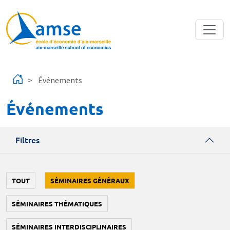
Aller au contenu principal
Événements
Événements
Filtres
TOUT
SÉMINAIRES GÉNÉRAUX
SÉMINAIRES THÉMATIQUES
SÉMINAIRES INTERDISCIPLINAIRES