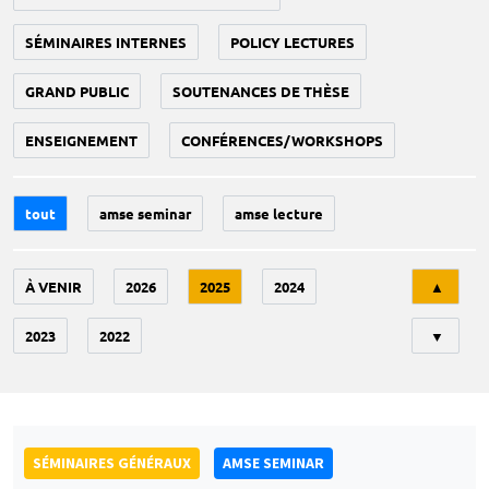
SÉMINAIRES INTERNES
POLICY LECTURES
GRAND PUBLIC
SOUTENANCES DE THÈSE
ENSEIGNEMENT
CONFÉRENCES/WORKSHOPS
tout
amse seminar
amse lecture
Tri
À VENIR
2026
2025
2024
▲
2023
2022
▼
SÉMINAIRES GÉNÉRAUX
AMSE SEMINAR