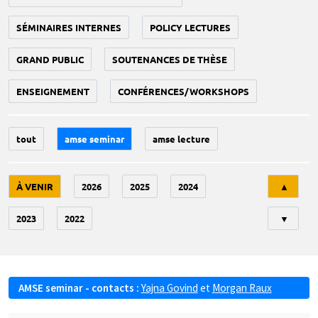
SÉMINAIRES INTERNES
POLICY LECTURES
GRAND PUBLIC
SOUTENANCES DE THÈSE
ENSEIGNEMENT
CONFÉRENCES/WORKSHOPS
tout
amse seminar
amse lecture
Tri
À VENIR
2026
2025
2024
▲
2023
2022
▼
AMSE seminar - contacts :
Yajna Govind
et
Morgan Raux