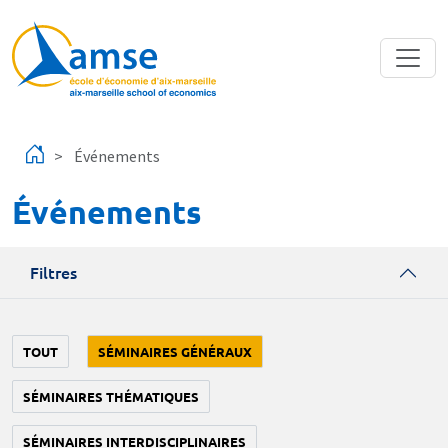
Aller au contenu principal
Événements
Événements
Filtres
TOUT
SÉMINAIRES GÉNÉRAUX
SÉMINAIRES THÉMATIQUES
SÉMINAIRES INTERDISCIPLINAIRES