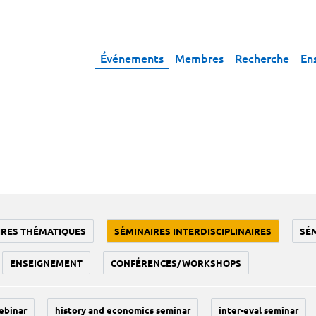
Événements
Membres
Recherche
En
IRES THÉMATIQUES
SÉMINAIRES INTERDISCIPLINAIRES
SÉ
ENSEIGNEMENT
CONFÉRENCES/WORKSHOPS
ebinar
history and economics seminar
inter-eval seminar