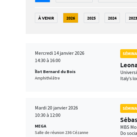
À VENIR
2026
2025
2024
202
Mercredi 14 janvier 2026
SÉMINA
14:30 à 16:00
Leona
Îlot Bernard du Bois
Universi
Amphithéâtre
Italy's 
Mardi 20 janvier 2026
SÉMINA
10:30 à 12:00
Sébas
MEGA
MBS Mon
Salle de réunion 236 Cézanne
Do socia