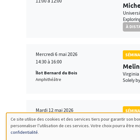
11:00 à 12:00
Miche
Univers
Explorin
À DIST
Mercredi 6 mai 2026
SÉMINA
14:30 à 16:00
Melin
Îlot Bernard du Bois
Virginia
Amphithéâtre
Solely b
Mardi 12 mai 2026
SÉMINA
10:30 à 12:00
Ce site utilise des cookies et des services tiers pour garantir son 
Sanvi
personnaliser l’utilisation de ces services. Votre choix pourra être 
Utilisation
MEGA
ICN Bus
confidentialité
.
Digitiza