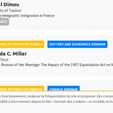
l Dimou
ity of Toulon
g immigrants' integration in France
ANCE
IRES INTERDISCIPLINAIRES
HISTORY AND ECONOMICS SEMINAR
da C. Miller
 Tech
y Reason of Her Marriage: The Impact of the 1907 Expatriation Act on 
IRES INTERDISCIPLINAIRES
FINANCE SEMINAR
bon fonctionnement, analyser la fréquentation du site et proposer des conte
 Avouyi-Dovi
modifié à tout moment depuis le lien « Gestion des cookies » accessible en 
iness School
tion of Payments in France: Lessons from Large Language Models