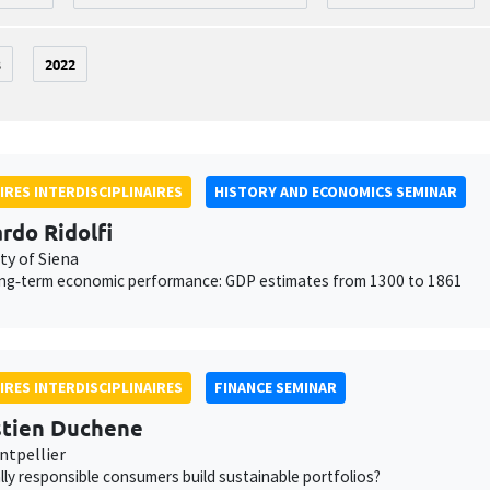
3
2022
IRES INTERDISCIPLINAIRES
HISTORY AND ECONOMICS SEMINAR
rdo Ridolfi
ty of Siena
long‐term economic performance: GDP estimates from 1300 to 1861
IRES INTERDISCIPLINAIRES
FINANCE SEMINAR
tien Duchene
tpellier
lly responsible consumers build sustainable portfolios?