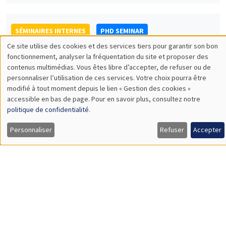
What is a good high school? Determinants and implications of
high school value-added in France*
SÉMINAIRES INTERNES
PHD SEMINAR
MEGA
Mardi 26 avril 2022
11:00 à 12:15
Mathias Silva Vazquez*, Tizie Bene**
AMSE
A workflow for Bayesian inference on income distributions
accounting for high-income data issues*
Load More