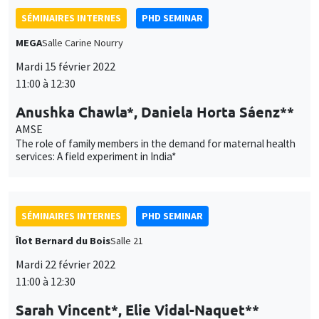
SÉMINAIRES INTERNES
PHD SEMINAR
Îlot Bernard du Bois
Salle 21
Mardi 22 février 2022
11:00 à 12:30
Sarah Vincent*, Elie Vidal-Naquet**
AMSE
When manhood is at stake: Gender responses to forced
sterilization under emergency India*
SÉMINAIRES INTERNES
ECO-LUNCH
MEGA
Salle Carine Nourry
Jeudi 24 février 2022
12:30 à 13:30