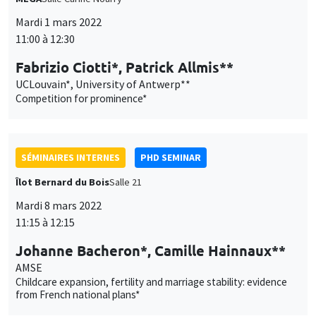
Îlot Bernard du Bois
Salle 21
Mardi 8 mars 2022
11:15 à 12:15
Johanne Bacheron*, Camille Hainnaux**
AMSE
Childcare expansion, fertility and marriage stability: evidence
from French national plans*
SÉMINAIRES INTERNES
ECO-LUNCH
MEGA
Salle Carine Nourry
Jeudi 10 mars 2022
12:30 à 13:30
Avner Seror
AMSE