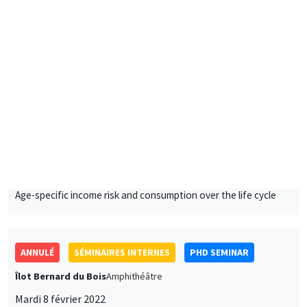
Mykhailo Matvieiev
AMSE
Age-specific income risk and consumption over the life cycle
ANNULÉ
SÉMINAIRES INTERNES
PHD SEMINAR
Îlot Bernard du Bois
Amphithéâtre
Mardi 8 février 2022
11:00 à 11:30
Claire Alestra
AMSE
Powering down nuclear, a multidimensional impact evaluation
of the German case
SÉMINAIRES COMMUNS
PHD SEMINAR