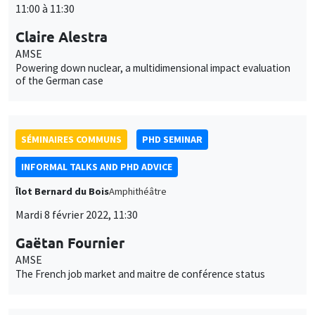
INFORMAL TALKS AND PHD ADVICE
Îlot Bernard du Bois
Amphithéâtre
Mardi 8 février 2022, 11:30
Gaëtan Fournier
AMSE
The French job market and maitre de conférence status
SÉMINAIRES INTERNES
PHD SEMINAR
MEGA
Salle Carine Nourry
Mardi 15 février 2022
11:00 à 12:30
Anushka Chawla*, Daniela Horta Sáenz**
AMSE
The role of family members in the demand for maternal health
services: A field experiment in India*