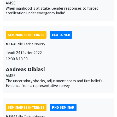
Andreas Dibiasi
AMSE
The uncertainty shocks, adjustment costs and firm beliefs -
Evidence from a representative survey
SÉMINAIRES INTERNES
PHD SEMINAR
MEGA
Salle Carine Nourry
Mardi 1 mars 2022
11:00 à 12:30
Fabrizio Ciotti*, Patrick Allmis**
UCLouvain*, University of Antwerp**
Competition for prominence*
SÉMINAIRES INTERNES
PHD SEMINAR