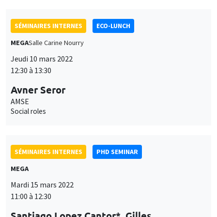
Social roles
SÉMINAIRES INTERNES
PHD SEMINAR
MEGA
Mardi 15 mars 2022
11:00 à 12:30
Santiago Lopez Cantor*, Gilles
Hacheme**
AMSE
Contribution vs redistribution: The role of inequality in the
design of pension schemes*
SÉMINAIRES INTERNES
PHD SEMINAR
Îlot Bernard du Bois
Salle 21