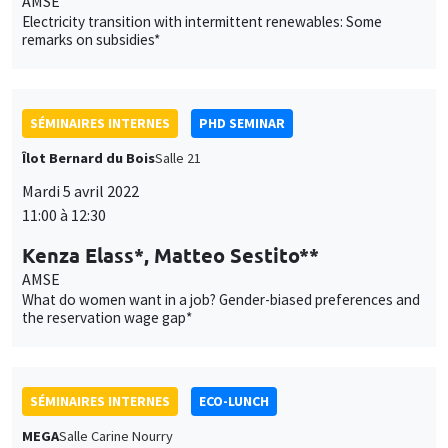
Kenza Elass*, Matteo Sestito**
AMSE
What do women want in a job? Gender-biased preferences and
the reservation wage gap*
SÉMINAIRES INTERNES
ECO-LUNCH
MEGA
Salle Carine Nourry
Jeudi 7 avril 2022
12:30 à 13:30
Fabio Cerina
University of Cagliari
Political selection and monetary incentives in local
parliamentary systems