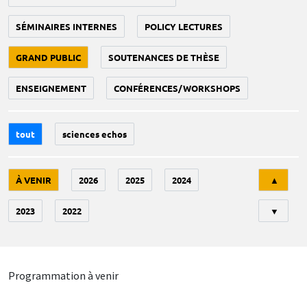
SÉMINAIRES INTERNES
POLICY LECTURES
GRAND PUBLIC
SOUTENANCES DE THÈSE
ENSEIGNEMENT
CONFÉRENCES/WORKSHOPS
tout
sciences echos
Tri
À VENIR
2026
2025
2024
▲
2023
2022
▼
Programmation à venir