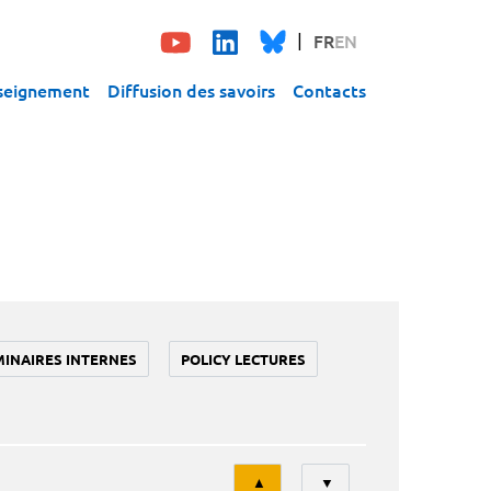
FR
EN
seignement
Diffusion des savoirs
Contacts
MINAIRES INTERNES
POLICY LECTURES
Tri
▲
▼