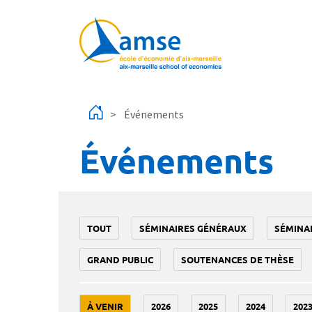
Aller au contenu principal
Événements
Événements
TOUT
SÉMINAIRES GÉNÉRAUX
SÉMINA
GRAND PUBLIC
SOUTENANCES DE THÈSE
À VENIR
2026
2025
2024
202