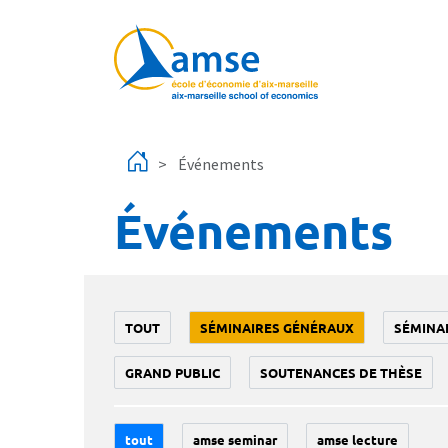
Aller au contenu principal
Événements
Événements
TOUT
SÉMINAIRES GÉNÉRAUX
SÉMINA
GRAND PUBLIC
SOUTENANCES DE THÈSE
tout
amse seminar
amse lecture