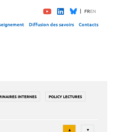
FR
EN
seignement
Diffusion des savoirs
Contacts
MINAIRES INTERNES
POLICY LECTURES
Tri
▲
▼