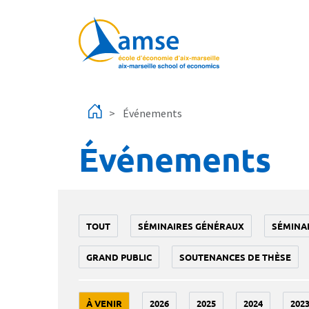
Aller au contenu principal
Événements
Événements
TOUT
SÉMINAIRES GÉNÉRAUX
SÉMINA
GRAND PUBLIC
SOUTENANCES DE THÈSE
À VENIR
2026
2025
2024
202