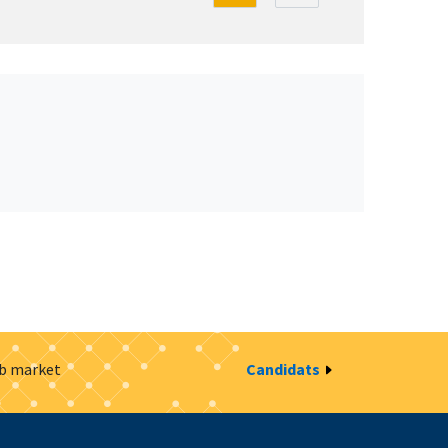
ob market
Candidats