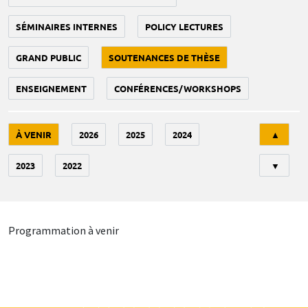
SÉMINAIRES INTERNES
POLICY LECTURES
GRAND PUBLIC
SOUTENANCES DE THÈSE
ENSEIGNEMENT
CONFÉRENCES/WORKSHOPS
Tri
À VENIR
2026
2025
2024
▲
2023
2022
▼
Programmation à venir