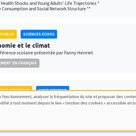
 Health Shocks and Young Adults’ Life Trajectories *
e Consumption and Social Network Structure **
PUBLIC
SCIENCES ECHOS
nomie et le climat
férence scolaire présentée par Fanny Henriet
MENT EN FRANÇAIS
IRES GÉNÉRAUX
AMSE SEMINAR
bon fonctionnement, analyser la fréquentation du site et proposer des conte
 Herold
modifié à tout moment depuis le lien « Gestion des cookies » accessible en 
itute
xation and Intra-Household Inequality: Evidence from Same-Sex Coupl