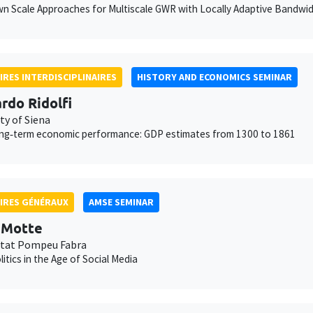
 Scale Approaches for Multiscale GWR with Locally Adaptive Bandwi
IRES INTERDISCIPLINAIRES
HISTORY AND ECONOMICS SEMINAR
rdo Ridolfi
ty of Siena
long‐term economic performance: GDP estimates from 1300 to 1861
IRES GÉNÉRAUX
AMSE SEMINAR
t Motte
itat Pompeu Fabra
litics in the Age of Social Media