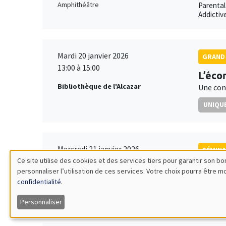
Amphithéâtre
Parental
Addictiv
Mardi 20 janvier 2026
GRAND 
13:00 à 15:00
L’éco
Bibliothèque de l'Alcazar
Une con
UNIQUE
Mercredi 21 janvier 2026
SÉMINA
Ce site utilise des cookies et des services tiers pour garantir son 
11:30 à 12:45
Elena
personnaliser l’utilisation de ces services. Votre choix pourra être 
Utilisation
Îlot Bernard du Bois
Ifo Inst
confidentialité
.
Amphithéâtre
Joint Ta
des
Personnaliser