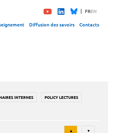
FR
EN
seignement
Diffusion des savoirs
Contacts
NAIRES INTERNES
POLICY LECTURES
Tri
▲
▼