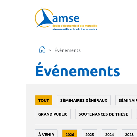
Aller au contenu principal
Événements
Événements
TOUT
SÉMINAIRES GÉNÉRAUX
SÉMINAI
GRAND PUBLIC
SOUTENANCES DE THÈSE
À VENIR
2026
2025
2024
2023