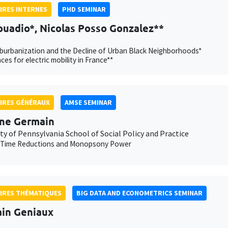
IRES INTERNES
PHD SEMINAR
ouadio*, Nicolas Posso Gonzalez**
burbanization and the Decline of Urban Black Neighborhoods*
ces for electric mobility in France**
IRES GÉNÉRAUX
AMSE SEMINAR
ne Germain
ty of Pennsylvania School of Social Policy and Practice
 Time Reductions and Monopsony Power
IRES THÉMATIQUES
BIG DATA AND ECONOMETRICS SEMINAR
ain Geniaux