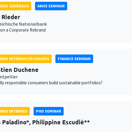
IRES GÉNÉRAUX
AMSE SEMINAR
n Rieder
eichische Nationalbank
 on a Corporate Rebrand
IRES INTERDISCIPLINAIRES
FINANCE SEMINAR
tien Duchene
tpellier
lly responsible consumers build sustainable portfolios?
IRES INTERNES
PHD SEMINAR
Paladino*, Philippine Escudié**