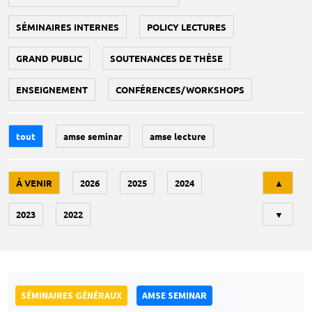
SÉMINAIRES INTERNES
POLICY LECTURES
GRAND PUBLIC
SOUTENANCES DE THÈSE
ENSEIGNEMENT
CONFÉRENCES/WORKSHOPS
tout
amse seminar
amse lecture
Tri
À VENIR
2026
2025
2024
▲
2023
2022
▼
SÉMINAIRES GÉNÉRAUX
AMSE SEMINAR