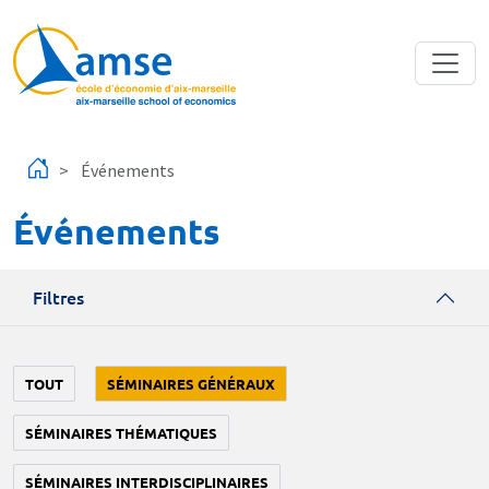
Aller au contenu principal
Événements
Événements
Filtres
TOUT
SÉMINAIRES GÉNÉRAUX
SÉMINAIRES THÉMATIQUES
SÉMINAIRES INTERDISCIPLINAIRES