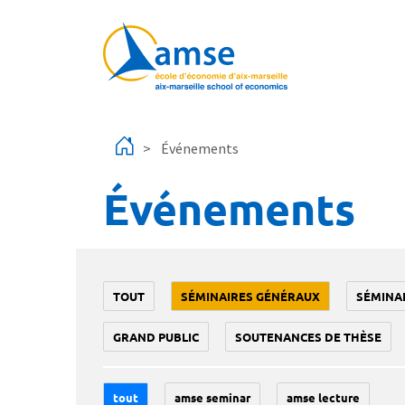
Aller au contenu principal
Événements
Événements
TOUT
SÉMINAIRES GÉNÉRAUX
SÉMINA
GRAND PUBLIC
SOUTENANCES DE THÈSE
tout
amse seminar
amse lecture