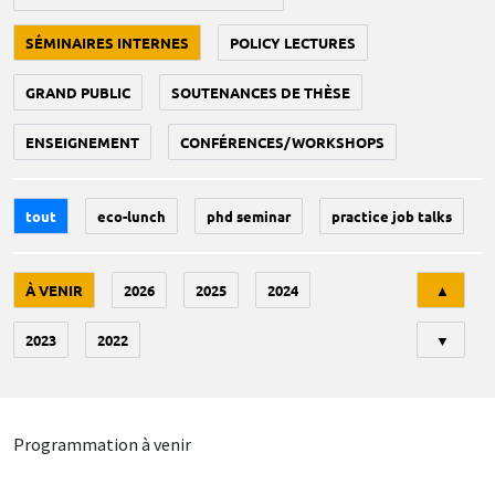
SÉMINAIRES INTERNES
POLICY LECTURES
GRAND PUBLIC
SOUTENANCES DE THÈSE
ENSEIGNEMENT
CONFÉRENCES/WORKSHOPS
tout
eco-lunch
phd seminar
practice job talks
Tri
À VENIR
2026
2025
2024
▲
2023
2022
▼
Programmation à venir