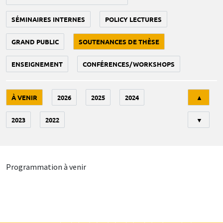
SÉMINAIRES INTERNES
POLICY LECTURES
GRAND PUBLIC
SOUTENANCES DE THÈSE
ENSEIGNEMENT
CONFÉRENCES/WORKSHOPS
Tri
À VENIR
2026
2025
2024
▲
2023
2022
▼
Programmation à venir