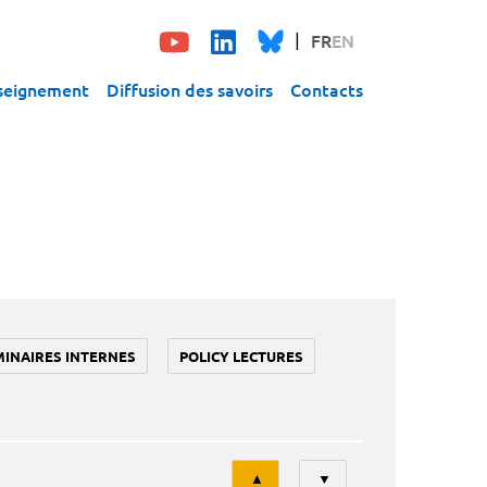
FR
EN
seignement
Diffusion des savoirs
Contacts
MINAIRES INTERNES
POLICY LECTURES
Tri
▲
▼