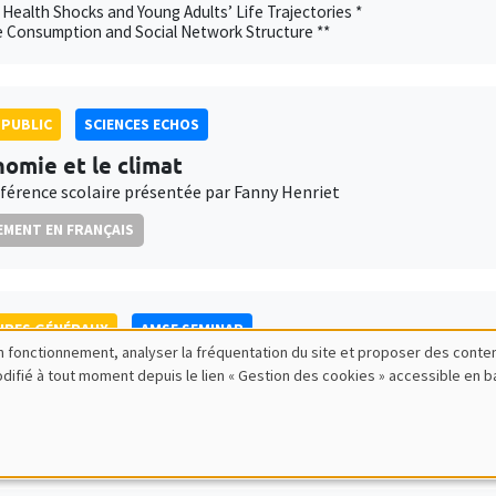
 Health Shocks and Young Adults’ Life Trajectories *
e Consumption and Social Network Structure **
PUBLIC
SCIENCES ECHOS
nomie et le climat
férence scolaire présentée par Fanny Henriet
MENT EN FRANÇAIS
IRES GÉNÉRAUX
AMSE SEMINAR
bon fonctionnement, analyser la fréquentation du site et proposer des conte
 Herold
modifié à tout moment depuis le lien « Gestion des cookies » accessible en 
itute
xation and Intra-Household Inequality: Evidence from Same-Sex Coupl