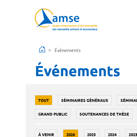
Aller au contenu principal
Événements
Événements
TOUT
SÉMINAIRES GÉNÉRAUX
SÉMINA
GRAND PUBLIC
SOUTENANCES DE THÈSE
À VENIR
2026
2025
2024
202