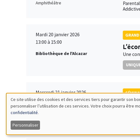
Amphithéâtre
Parental
Addictiv
Mardi 20 janvier 2026
GRAND 
13:00 à 15:00
L’éco
Bibliothèque de l'Alcazar
Une con
UNIQUE
Mercredi 21 janvier 2026
SÉMINA
Ce site utilise des cookies et des services tiers pour garantir son 
11:30 à 12:45
Elena
personnaliser l’utilisation de ces services. Votre choix pourra être 
Utilisation
Îlot Bernard du Bois
Ifo Inst
confidentialité
.
Amphithéâtre
Joint Ta
des
Personnaliser