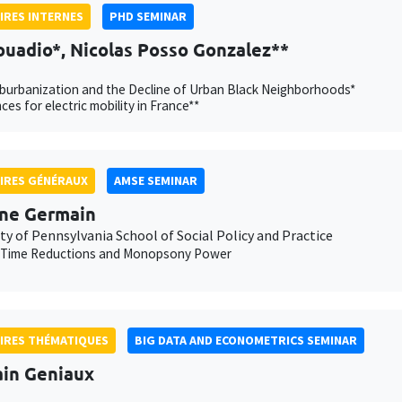
IRES INTERNES
PHD SEMINAR
ouadio*, Nicolas Posso Gonzalez**
burbanization and the Decline of Urban Black Neighborhoods*
ces for electric mobility in France**
IRES GÉNÉRAUX
AMSE SEMINAR
ne Germain
ty of Pennsylvania School of Social Policy and Practice
 Time Reductions and Monopsony Power
IRES THÉMATIQUES
BIG DATA AND ECONOMETRICS SEMINAR
ain Geniaux