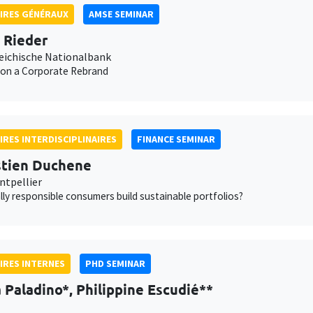
IRES GÉNÉRAUX
AMSE SEMINAR
n Rieder
eichische Nationalbank
 on a Corporate Rebrand
IRES INTERDISCIPLINAIRES
FINANCE SEMINAR
tien Duchene
tpellier
lly responsible consumers build sustainable portfolios?
IRES INTERNES
PHD SEMINAR
Paladino*, Philippine Escudié**