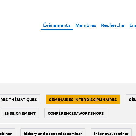
Événements
Membres
Recherche
En
IRES THÉMATIQUES
SÉMINAIRES INTERDISCIPLINAIRES
SÉ
ENSEIGNEMENT
CONFÉRENCES/WORKSHOPS
ebinar
history and economics seminar
inter-eval seminar