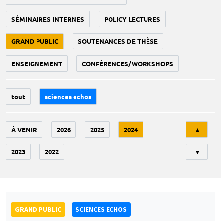
SÉMINAIRES INTERNES
POLICY LECTURES
GRAND PUBLIC
SOUTENANCES DE THÈSE
ENSEIGNEMENT
CONFÉRENCES/WORKSHOPS
tout
sciences echos
Tri
À VENIR
2026
2025
2024
▲
2023
2022
▼
GRAND PUBLIC
SCIENCES ECHOS