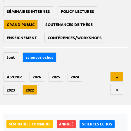
SÉMINAIRES INTERNES
POLICY LECTURES
GRAND PUBLIC
SOUTENANCES DE THÈSE
ENSEIGNEMENT
CONFÉRENCES/WORKSHOPS
tout
sciences echos
Tri
À VENIR
2026
2025
2024
▲
2023
2022
▼
SÉMINAIRES COMMUNS
ANNULÉ
SCIENCES ECHOS